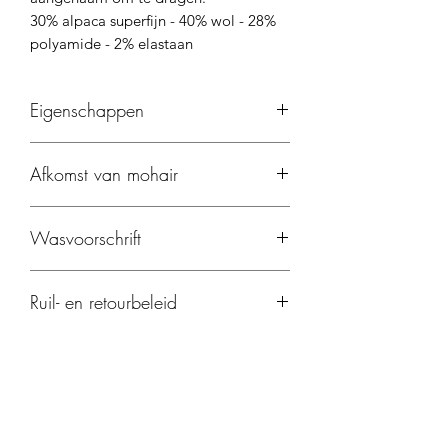
30% alpaca superfijn - 40% wol - 28%
polyamide - 2% elastaan
Eigenschappen
Hoogwaardige, zachte en duurzame
Afkomst van mohair
mohair.
Prikt niet, voelt zeer zacht aan.
Italië
Wasvoorschrift
Handwas, plat laten drogen
Ruil- en retourbeleid
retour binnen 14 dagen in een
origineel verpakking